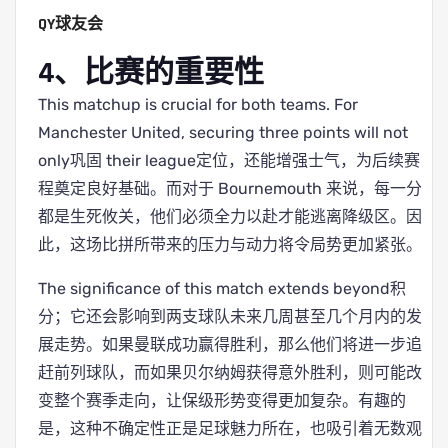
QY球友会
4、比赛的重要性
This matchup is crucial for both teams. For
Manchester United, securing three points will not
only巩固 their league定位，还能增强士气，为后续赛
程奠定良好基础。而对于 Bournemouth 来说，每一分
都是生死攸关，他们必须全力以赴才能逃离降级区。因
此，这场比拼所带来的压力与动力将令局势更加紧张。
The significance of this match extends beyond积
分；它还会影响到两支球队未来几周甚至几个月内的发
展走势。如果曼联成功赢得胜利，那么他们将进一步追
赶前列球队，而如果贝尔纳姆获得意外胜利，则可能改
变整个赛季走向，让保级形势变得更加复杂。有趣的
是，这种不确定性正是足球魅力所在，也吸引着无数观