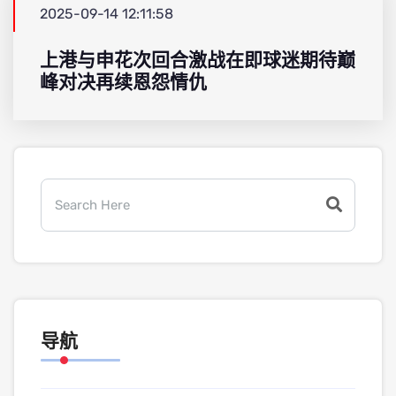
2025-09-14 12:11:58
上港与申花次回合激战在即球迷期待巅
峰对决再续恩怨情仇
导航