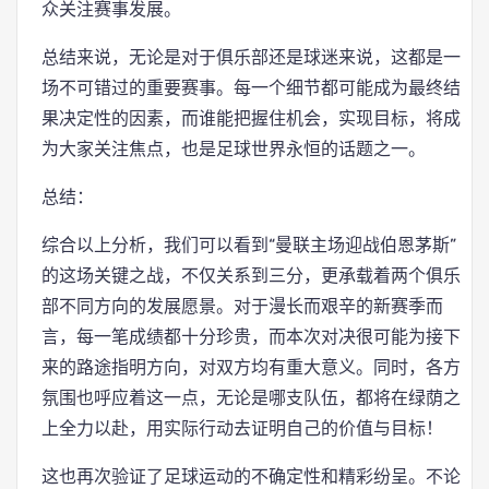
众关注赛事发展。
总结来说，无论是对于俱乐部还是球迷来说，这都是一
场不可错过的重要赛事。每一个细节都可能成为最终结
果决定性的因素，而谁能把握住机会，实现目标，将成
为大家关注焦点，也是足球世界永恒的话题之一。
总结：
综合以上分析，我们可以看到“曼联主场迎战伯恩茅斯”
的这场关键之战，不仅关系到三分，更承载着两个俱乐
部不同方向的发展愿景。对于漫长而艰辛的新赛季而
言，每一笔成绩都十分珍贵，而本次对决很可能为接下
来的路途指明方向，对双方均有重大意义。同时，各方
氛围也呼应着这一点，无论是哪支队伍，都将在绿荫之
上全力以赴，用实际行动去证明自己的价值与目标！
这也再次验证了足球运动的不确定性和精彩纷呈。不论