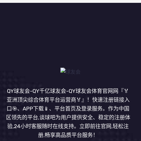
QY球友会-QY千亿球友会-QY球友会体育官网网『🏅
亚洲顶尖综合体育平台运营商🏅』！快速注册链接入
口🎯、APP下载📱、平台首页及登录服务。作为中国
区领先的平台,谈球吧为用户提供安全、稳定的注册体
验,24小时客服随时在线支持。立即前往官网,轻松注
册,畅享高品质平台服务！