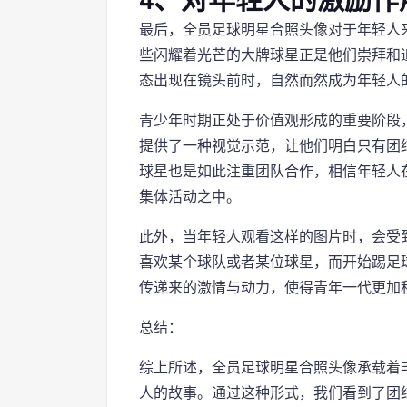
4、对年轻人的激励作
最后，全员足球明星合照头像对于年轻人
些闪耀着光芒的大牌球星正是他们崇拜和
态出现在镜头前时，自然而然成为年轻人
青少年时期正处于价值观形成的重要阶段
提供了一种视觉示范，让他们明白只有团
球星也是如此注重团队合作，相信年轻人
集体活动之中。
此外，当年轻人观看这样的图片时，会受
喜欢某个球队或者某位球星，而开始踢足
传递来的激情与动力，使得青年一代更加
总结：
综上所述，全员足球明星合照头像承载着
人的故事。通过这种形式，我们看到了团