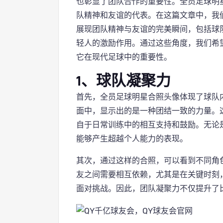
也彰显了团队合作的重要性。全员足球明
队精神和友谊的代表。在这篇文章中，我
展现团队精神与友谊的完美瞬间，包括球
轻人的激励作用。通过这些角度，我们希
它在现代足球中的重要性。
1、球队凝聚力
首先，全员足球明星合照头像体现了球队
面中，显示出的是一种团结一致的力量。
自于日常训练中的相互支持和鼓励。无论
能够产生超越个人能力的表现。
其次，通过这样的合照，可以看到不同角
友之间需要相互依赖，尤其是在关键时刻
面对挑战。因此，团队凝聚力不仅提升了