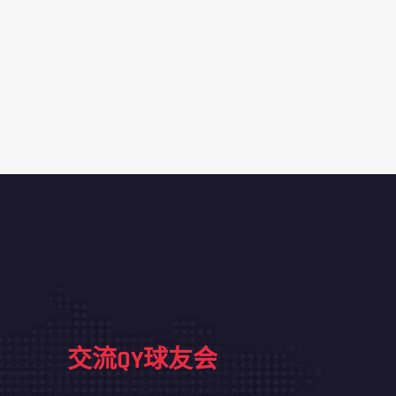
交流QY球友会