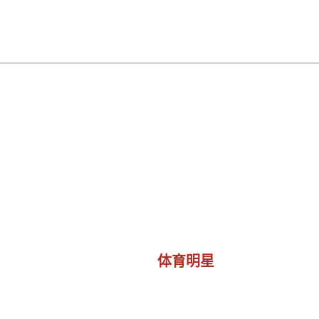
首页
发现球友会
体育热点
体育明星
服
体育明星
首页
体育明星