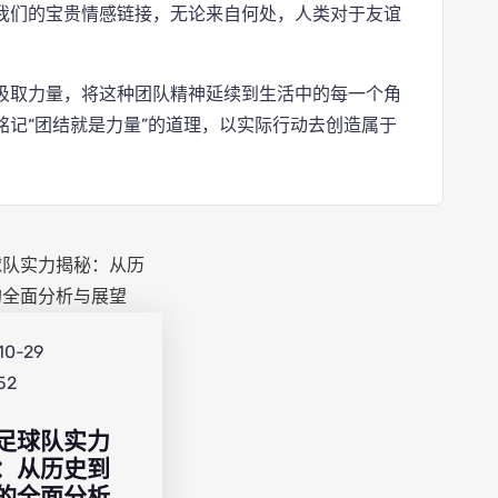
我们的宝贵情感链接，无论来自何处，人类对于友谊
汲取力量，将这种团队精神延续到生活中的每一个角
记“团结就是力量”的道理，以实际行动去创造属于
10-29
52
足球队实力
：从历史到
的全面分析