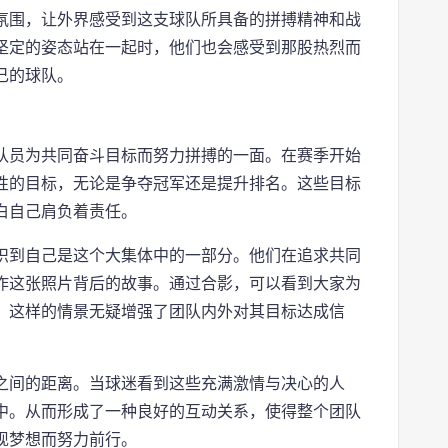
氛围，让外界感受到这支球队所具备的拼搏精神和战
坚定的姿态站在一起时，他们也会感受到那股热烈而
己的球队。
队员为共同奋斗目标而努力拼搏的一面。在赛季开始
性的目标，无论是争夺冠军还是提升排名。这些目标
白自己肩负着责任。
识到自己是这个大集体中的一部分。他们在追求共同
作这张照片背后的故事。通过合影，可以看到大家为
，这样的情景无疑增强了团队内外对其目标达成信
之间的距离。当球迷看到这些充满激情与决心的人
中。从而形成了一种良好的互动关系，使得整个团队
现梦想而努力前行。