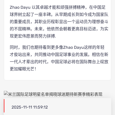
Zhao Dayu 以其卓越才能和顽强拼搏精神，在中国足
球界树立起了一座丰碑。从早期成长到如今成为国家队
的重要成员，其职业历程彰显出一个运动员为理想奋斗
的不屈精神。未来，他依然会朝着更高目标迈进，为实
现更宏伟愿景而努力拼搏.
同时，我们也期待看到更多像Zhao Dayu这样的年轻
才俊站出来，共同推动中国足球事业的发展。相信在新
一代人才辈出的时代，中国足球必将在国际舞台上绽放
更加耀眼光芒！
2025-11-11 11:59:12