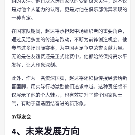
组的关注。他首次入选国家队时受到极大关注，这不仅
是对他个人能力的认可，更是对他在俱乐部优异表现的
一种肯定。
在国家队期间，赵达裕承担起中场组织者的重要角色，
通过灵活多变的传递与跑动，不断为前锋创造机会。他
参与过多场国际赛事，为中国男足争夺荣誉贡献力量。
无论是在友谊赛还是正式比赛中，他都始终保持高水平
发挥，让人印象深刻。
此外，作为一名资深国脚，赵达裕还积极传授经验给新
晋国脚，用实际行动激励他们追求卓越。这种责任感不
仅展示了他的个人魅力，也有效提升了整个国家队士
气，有助于塑造团结奋进的新形象。
QY球友会
4、未来发展方向