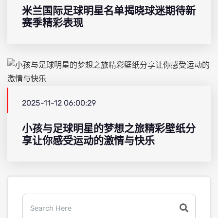
米兰国际足球明星名单揭晓球迷期待新
赛季精彩表现
2025-11-12 06:00:29
小孩与足球明星的梦想之旅精彩壁纸分
享让你感受运动的激情与快乐