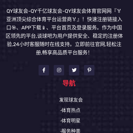
QY球友会-QY千亿球友会-QY球友会体育官网网『🏅
亚洲顶尖综合体育平台运营商🏅』！快速注册链接入
口🎯、APP下载📱、平台首页及登录服务。作为中国
区领先的平台,谈球吧为用户提供安全、稳定的注册体
验,24小时客服随时在线支持。立即前往官网,轻松注
册,畅享高品质平台服务！
导航
发现球友会
体育热点
体育明星
服务种类