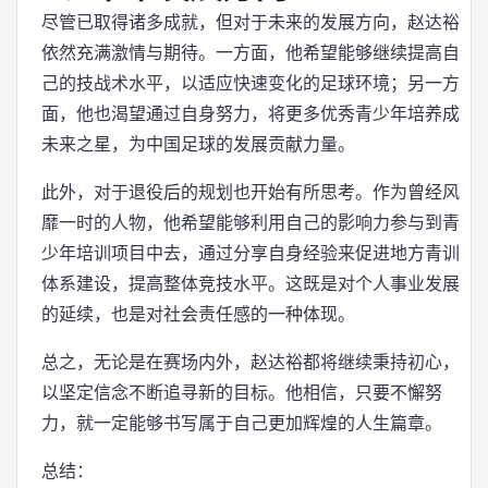
尽管已取得诸多成就，但对于未来的发展方向，赵达裕
依然充满激情与期待。一方面，他希望能够继续提高自
己的技战术水平，以适应快速变化的足球环境；另一方
面，他也渴望通过自身努力，将更多优秀青少年培养成
未来之星，为中国足球的发展贡献力量。
此外，对于退役后的规划也开始有所思考。作为曾经风
靡一时的人物，他希望能够利用自己的影响力参与到青
少年培训项目中去，通过分享自身经验来促进地方青训
体系建设，提高整体竞技水平。这既是对个人事业发展
的延续，也是对社会责任感的一种体现。
总之，无论是在赛场内外，赵达裕都将继续秉持初心，
以坚定信念不断追寻新的目标。他相信，只要不懈努
力，就一定能够书写属于自己更加辉煌的人生篇章。
总结：