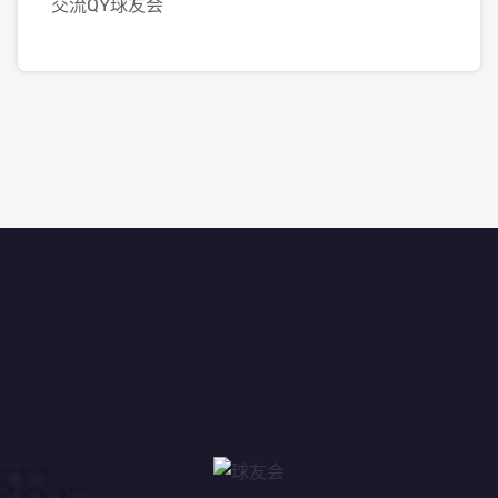
交流QY球友会