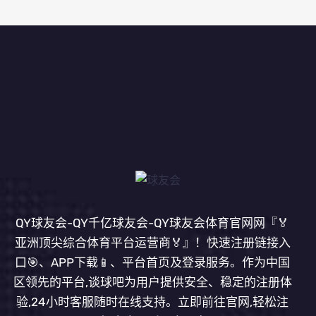
QY球友会-QY千亿球友会-QY球友会体育官网网『🏅
亚洲顶尖综合体育平台运营商🏅』！快速注册链接入
口🎯、APP下载📱、平台首页及登录服务。作为中国
区领先的平台,谈球吧为用户提供安全、稳定的注册体
验,24小时客服随时在线支持。立即前往官网,轻松注