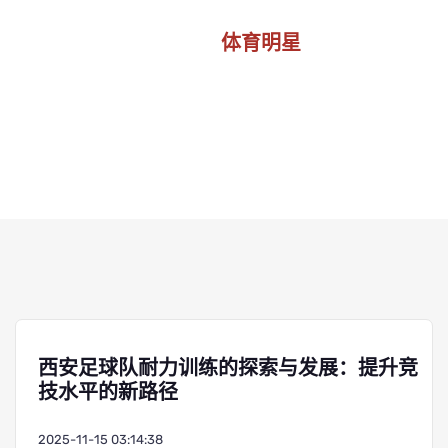
体育明星
首页
体育明星
西安足球队耐力训练的探索与发展：提升竞
技水平的新路径
2025-11-15 03:14:38