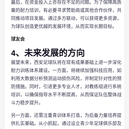
最后，在资金投入上亦存在不足的问题。为了保障高质
量的耐力培训，有必要寻求赞助商或其他合作伙伴，共
同推动项目发展。通过多方联动，可以获得更多资源，
为球队创造更优越的发展环境，从而实现长期目标。
球友会
4、未来发展的方向
展望未来，西安足球队将在现有成果基础上进一步深化
耐力训练体系建设。一方面，将继续加强科技应用，如
利用大数据分析预测运动损伤风险，并制定针对性的预
防措施。同时，引进更多专业人才，对教练组进行系统
培训，以确保指导水平不断提高，从而保证队伍整体战
斗力稳步提升。
另一方面，还需注重青训体系打造，为后备力量培养提
供扎实基础。从小抓起，通过设立青少年足球俱乐部及