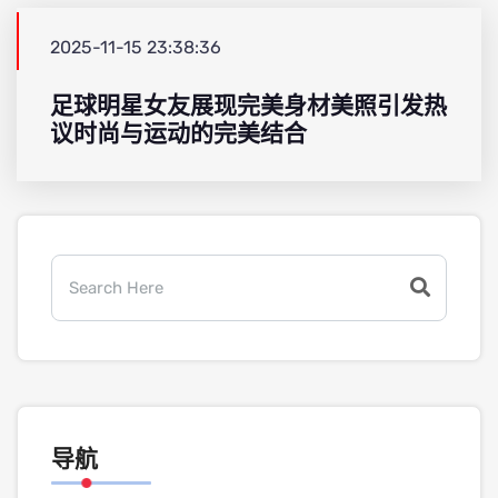
2025-11-15 23:38:36
足球明星女友展现完美身材美照引发热
议时尚与运动的完美结合
导航