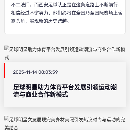
不二法门，而西安足球队正是在这条道路上不断前行，
相信经过不懈努力，他们必将在全国乃至国际赛场上崭
露头角，实现新的历史跨越。
2025-11-14 08:03:59
足球明星助力体育平台发展引领运动潮
流与商业合作新模式