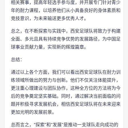
相关赛事，提高年轻选手参与度，并开展专门针对青少
年的耐力课程，以培养他们从小具备良好的身体素质和
竞技意识，为未来输送更多优秀人才。
总之，在不断探索与实践中，西安足球队将致力于构建
全面、多元且具有持续竞争优势的发展路径，为中国足
球事业贡献力量，实现新的辉煌篇章。
总结：
通过以上各个方面，我们可以看出西安足球队在耐力训
练领域所做出的努力与创新。他们不仅关注体能提升，
更注重心理建设与团队协作，这种全方位的方法将为今
后的竞争奠定坚实基础。同时，通过解决当前面临的问
题并积极寻求发展机会，相信西安足球队将在未来迎来
更加光明的发展前景。
总而言之，“探索”和“发展”是推动一支球队走向成功的