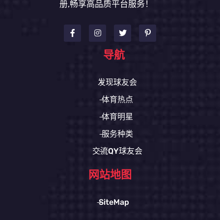
册,畅享高品质平台服务！
导航
发现球友会
体育热点
体育明星
服务种类
交流QY球友会
网站地图
SiteMap