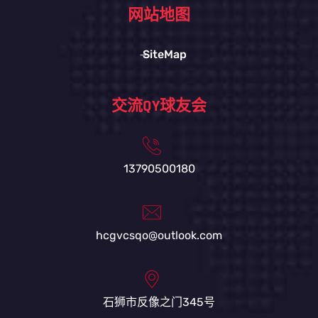
网站地图
SiteMap
交流QY球友会
13790500180
hcgvcsqo@outlook.com
石狮市反像之门345号