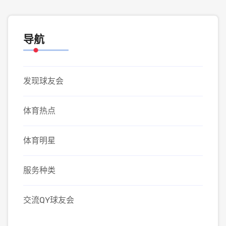
导航
发现球友会
体育热点
体育明星
服务种类
交流QY球友会