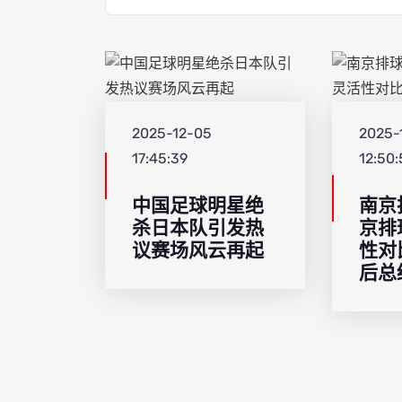
2025-12-05
2025-
17:45:39
12:50
中国足球明星绝
南京
杀日本队引发热
京排
议赛场风云再起
性对
后总