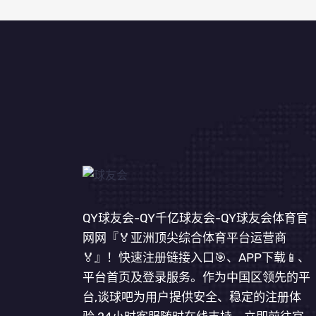
QY球友会-QY千亿球友会-QY球友会体育官
网网『🏅亚洲顶尖综合体育平台运营商
🏅』！快速注册链接入口🎯、APP下载📱、
平台首页及登录服务。作为中国区领先的平
台,谈球吧为用户提供安全、稳定的注册体