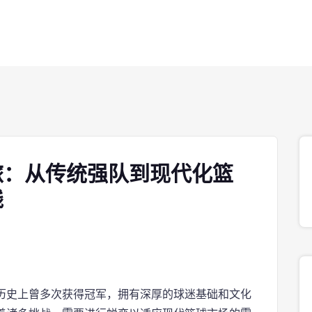
旅：从传统强队到现代化篮
践
历史上曾多次获得冠军，拥有深厚的球迷基础和文化