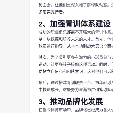
见面会，让他们更深入地了解球队动态。
多忠实支持者。
2、加强青训体系建设
成功的职业俱乐部离不开强大的青训体系
制，以挖掘和培养未来的人才。首先，他
球员进行指导，从基本功到战术意识全面
其次，为了吸引更多有潜力的小球员参与
运动，让更多孩子接触这项运动。同时，
员树立自信心和团队意识，这对他们日后
最后，通过搭建青训联赛平台，为年轻球
中快速成长。这些努力逐渐为广州篮球队
3、推动品牌化发展
在当今体育市场中，品牌化已经成为各大