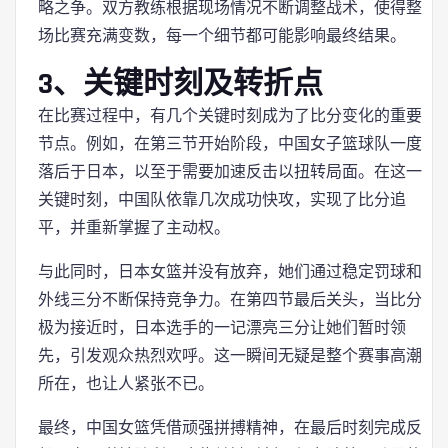
略之争。双方教练根据现场情况不断调整战术，使得整
场比赛充满变数，每一个细节都可能影响最终结果。
3、关键时刻及转折点
在比赛过程中，有几个关键时刻成为了比分变化的重要
节点。例如，在第三节开始阶段，中国女子篮球队一度
落后于日本，以至于需要加速反击以扭转局面。在这一
关键时刻，中国队依靠几次成功快攻，实现了比分追
平，并重新掌握了主动权。
与此同时，日本女篮并没有放弃，她们通过稳定罚球和
外线三分不断保持竞争力。在第四节最后关头，当比分
极为接近时，日本选手的一记漂亮三分让她们暂时领
先，引发观众热烈欢呼。这一瞬间无疑是整个赛事高潮
所在，也让人紧张不已。
最终，中国女篮凭借顽强拼搏精神，在最后时刻完成反