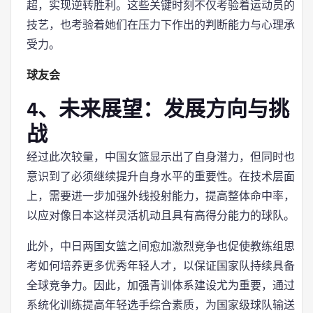
超，实现逆转胜利。这些关键时刻不仅考验着运动员的
技艺，也考验着她们在压力下作出的判断能力与心理承
受力。
球友会
4、未来展望：发展方向与挑
战
经过此次较量，中国女篮显示出了自身潜力，但同时也
意识到了必须继续提升自身水平的重要性。在技术层面
上，需要进一步加强外线投射能力，提高整体命中率，
以应对像日本这样灵活机动且具有高得分能力的球队。
此外，中日两国女篮之间愈加激烈竞争也促使教练组思
考如何培养更多优秀年轻人才，以保证国家队持续具备
全球竞争力。因此，加强青训体系建设尤为重要，通过
系统化训练提高年轻选手综合素质，为国家级球队输送