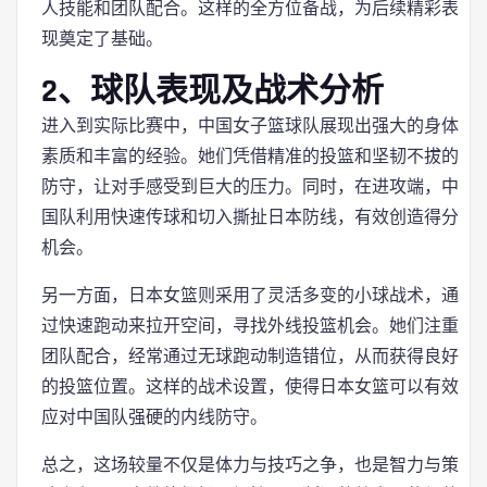
人技能和团队配合。这样的全方位备战，为后续精彩表
现奠定了基础。
2、球队表现及战术分析
进入到实际比赛中，中国女子篮球队展现出强大的身体
素质和丰富的经验。她们凭借精准的投篮和坚韧不拔的
防守，让对手感受到巨大的压力。同时，在进攻端，中
国队利用快速传球和切入撕扯日本防线，有效创造得分
机会。
另一方面，日本女篮则采用了灵活多变的小球战术，通
过快速跑动来拉开空间，寻找外线投篮机会。她们注重
团队配合，经常通过无球跑动制造错位，从而获得良好
的投篮位置。这样的战术设置，使得日本女篮可以有效
应对中国队强硬的内线防守。
总之，这场较量不仅是体力与技巧之争，也是智力与策