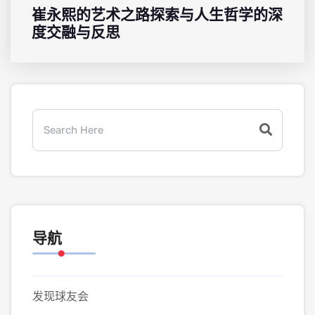
崔永熙的艺术之路探索与人生哲学的深
度交融与反思
导航
发现球友会