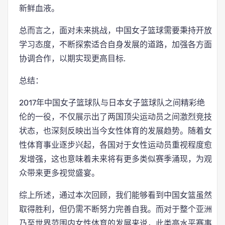
新鲜血液。
总而言之，面对未来挑战，中国女子篮球需要秉持开放
学习态度，不断探索适合自身发展的道路，加强各方面
协调合作，以期实现更高目标.
总结：
2017年中国女子篮球队与日本女子篮球队之间精彩绝
伦的一役，不仅展示出了两国顶尖运动员之间激烈竞技
状态，也深刻反映出当今女性体育的发展趋势。随着女
性体育事业逐步兴起，各国对于女性运动员重视程度愈
发增强，这也意味着未来将有更多类似赛季涌现，为观
众带来更多视觉盛宴。
综上所述，通过本次回顾，我们能够看到中国女篮虽然
取得胜利，但仍需不断努力完善自我。而对于整个亚洲
乃至世界范围内女性体育的发展来说，此类高水平赛事