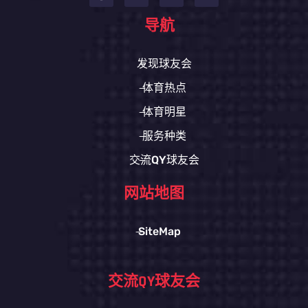
导航
发现球友会
体育热点
体育明星
服务种类
交流QY球友会
网站地图
SiteMap
交流QY球友会