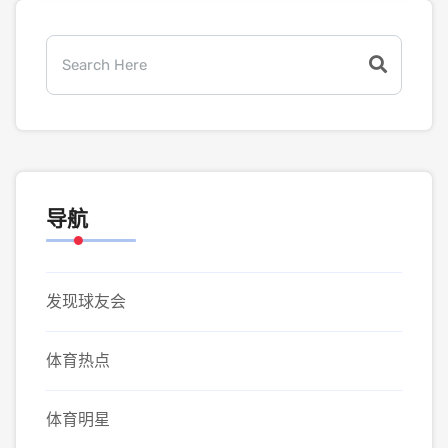
导航
发现球友会
体育热点
体育明星