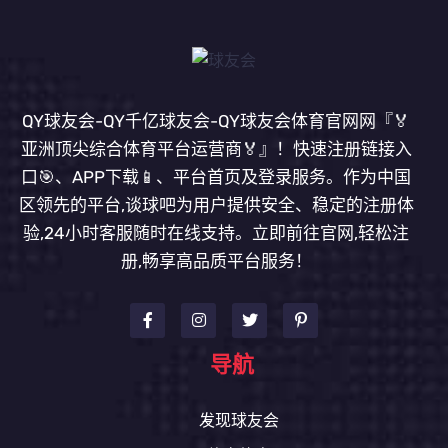
QY球友会-QY千亿球友会-QY球友会体育官网网『🏅
亚洲顶尖综合体育平台运营商🏅』！快速注册链接入
口🎯、APP下载📱、平台首页及登录服务。作为中国
区领先的平台,谈球吧为用户提供安全、稳定的注册体
验,24小时客服随时在线支持。立即前往官网,轻松注
册,畅享高品质平台服务！
导航
发现球友会