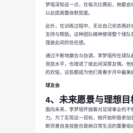
梦瑶深知这一点，在每次比赛前，她都会
以此提高整体默契度。
此外，在训练过程中，无论自己状态再好
支持与帮助。这种团队精神使得整个球队
强彼此间的信任感。
通过不断地磨合与协调，李梦瑶所在球队
竞技水平，也增进了彼此间深厚友情。他
的欢愉，这些都成为他们青春岁月中最美
球友会
4、未来愿景与理想目
面向未来，李梦瑶怀揣着对足球事业的不
力。为了实现这一目标，她开始积极参加
断完善自身技能也是她日常生活的重要组