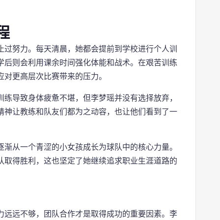
程
止过努力。每天清晨，她都会提前到学校进行个人训
学后则会利用课余时间强化体能和战术。在艰苦训练
应对更高层次比赛带来的压力。
训练导致身体疲惫不堪，但李梦瑶并没有选择放弃，
精神让教练和队友们都为之动容，也让他们看到了一
逐渐从一个青涩的小女孩成长为球队中的核心力量。
队取得胜利，这也坚定了她继续追求职业生涯道路的
力远远不够，团队合作才是取得成功的重要因素。李