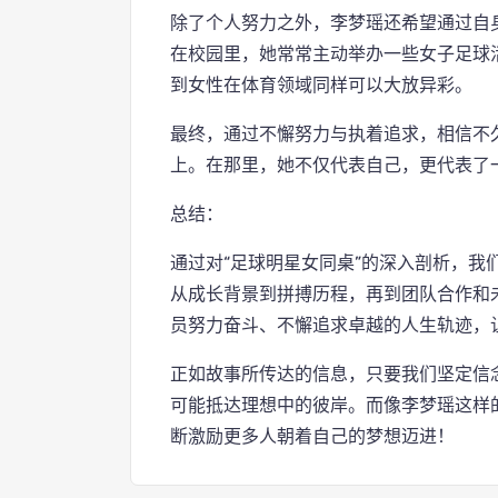
除了个人努力之外，李梦瑶还希望通过自
在校园里，她常常主动举办一些女子足球
到女性在体育领域同样可以大放异彩。
最终，通过不懈努力与执着追求，相信不久
上。在那里，她不仅代表自己，更代表了
总结：
通过对“足球明星女同桌”的深入剖析，我
从成长背景到拼搏历程，再到团队合作和
员努力奋斗、不懈追求卓越的人生轨迹，
正如故事所传达的信息，只要我们坚定信
可能抵达理想中的彼岸。而像李梦瑶这样
断激励更多人朝着自己的梦想迈进！