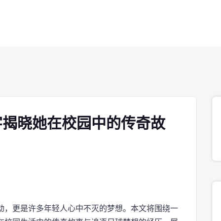
字揭晓她在校园中的传奇故
动，更是许多年轻人心中不灭的梦想。本文将围绕一