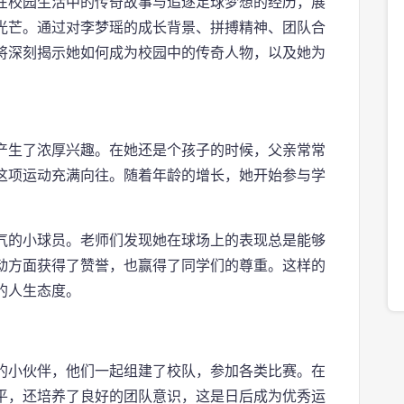
在校园生活中的传奇故事与追逐足球梦想的经历，展
光芒。通过对李梦瑶的成长背景、拼搏精神、团队合
将深刻揭示她如何成为校园中的传奇人物，以及她为
。
产生了浓厚兴趣。在她还是个孩子的时候，父亲常常
这项运动充满向往。随着年龄的增长，她开始参与学
。
气的小球员。老师们发现她在球场上的表现总是能够
动方面获得了赞誉，也赢得了同学们的尊重。这样的
的人生态度。
的小伙伴，他们一起组建了校队，参加各类比赛。在
平，还培养了良好的团队意识，这是日后成为优秀运