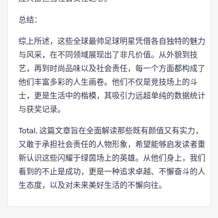
总结：
综上所述，这些全球最帅足球明星凭借各自独特的魅力
与风采，在不同领域展现出了非凡价值。从外貌到技
艺，再到时尚品味以及社会责任，每一个方面都构成了
他们丰富多彩的人生画卷。他们不仅是竞技场上的斗
士，更是生活中的楷模，其吸引力远超单纯的数据统计
与获奖记录。
Total, 这篇文章旨在全面解读那些既有颜值又有实力，
又敢于承担社会责任的人物形象，希望能够启发读者重
新认识这些闪耀于绿茵场上的英雄。从他们身上，我们
看到的不止是成功，更是一种追求卓越、不懈奋斗的人
生态度，以及对未来美好生活的不懈向往。