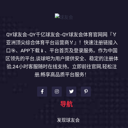
QY球友会-QY千亿球友会-QY球友会体育官网网『🏅
亚洲顶尖综合体育平台运营商🏅』！快速注册链接入
口🎯、APP下载📱、平台首页及登录服务。作为中国
区领先的平台,谈球吧为用户提供安全、稳定的注册体
验,24小时客服随时在线支持。立即前往官网,轻松注
册,畅享高品质平台服务！
导航
发现球友会