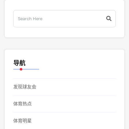
导航
发现球友会
体育热点
体育明星