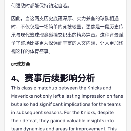
何强敌时都能保持镇定自若。
因此，当这两支历史底蕴深厚、实力兼备的球队相遇
时，不仅仅是一场简单的竞技较量，更像是一段历史传
承与现代篮球理念碰撞交织出的精彩篇章。这种背景赋
予了整场比赛更为深远而丰富的人文内涵，让人更加珍
视这样的体育盛事。
QY球友会
4、赛事后续影响分析
This classic matchup between the Knicks and
Mavericks not only left a lasting impression on fans
but also had significant implications for the teams
in subsequent seasons. For the Knicks, despite
their defeat, they gained valuable insights into
team dynamics and areas for improvement. This