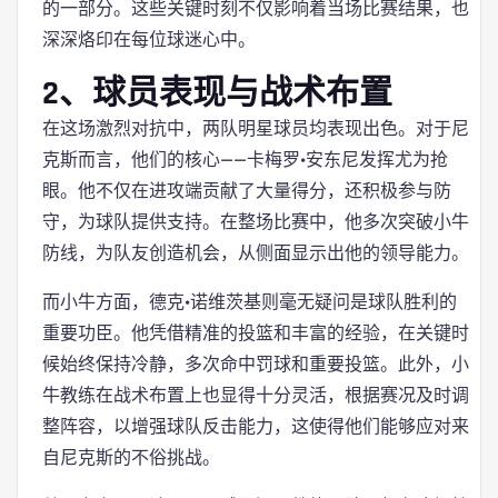
的一部分。这些关键时刻不仅影响着当场比赛结果，也
深深烙印在每位球迷心中。
2、球员表现与战术布置
在这场激烈对抗中，两队明星球员均表现出色。对于尼
克斯而言，他们的核心——卡梅罗·安东尼发挥尤为抢
眼。他不仅在进攻端贡献了大量得分，还积极参与防
守，为球队提供支持。在整场比赛中，他多次突破小牛
防线，为队友创造机会，从侧面显示出他的领导能力。
而小牛方面，德克·诺维茨基则毫无疑问是球队胜利的
重要功臣。他凭借精准的投篮和丰富的经验，在关键时
候始终保持冷静，多次命中罚球和重要投篮。此外，小
牛教练在战术布置上也显得十分灵活，根据赛况及时调
整阵容，以增强球队反击能力，这使得他们能够应对来
自尼克斯的不俗挑战。