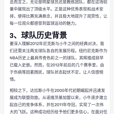
总而言之，无论是明星球员还是教练团队，都在这场较
量中展现出了顶级水平。正是这种优秀表现和战术安
排，使得比赛充满悬念，并且极大地提升了观赏性，让
每一位观众都感受到篮球运动的魅力。
3、球队历史背景
要深入理解2012年尼克斯与小牛之间的经典对决，我
们还需关注两支球队各自的发展历程。纽约尼克斯作为
NBA历史上最具传奇色彩之一的球队，其辉煌成就早
已载入史册。然而，在2012年前后的几个赛季里，由
于伤病等因素困扰，球队状态起伏不定，让人倍感惋
惜。
相较之下，达拉斯小牛在2000年代初期崛起并迅速发
展成为联盟劲旅。从诺维茨基加盟以来，小牛逐步建立
起自己的竞争体系，并在2011年夺冠，实现了一次伟
大的飞跃。这种成功经历给予他们更多信心，在面对任