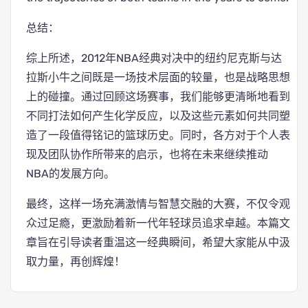
总结：
综上所述，2012年NBA经典对决中的纽约尼克斯与达
拉斯小牛之间既是一场技术层面的较量，也是战略思想
上的碰撞。通过回顾这场赛事，我们能够更清晰地看到
不同打法如何产生化学反应，以及这些元素如何共同塑
造了一段值得铭记的篮球历史。同时，各方对于个人表
现及团队协作所带来的启示，也将在未来继续推动
NBA的发展方向。
最终，这样一场充满激情与智慧交融的大赛，不仅令观
众过足瘾，更激励着新一代年轻球员追求卓越。本篇文
章旨在引导读者重温这一经典瞬间，希望大家能从中汲
取力量，再创辉煌！