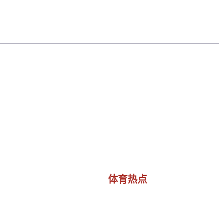
首页
发现球友会
体育热点
体育明星
服
体育热点
首页
体育热点