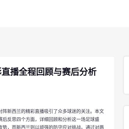
彩直播全程回顾与赛后分析
对阵新西兰的精彩直播吸引了众多球迷的关注。本文
赛后反思四个方面，详细回顾和分析这一场足球盛
攻势，而新西兰则以顽强的防守应对挑战。通过对两