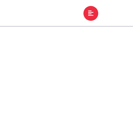
务种类
交流QY球友会