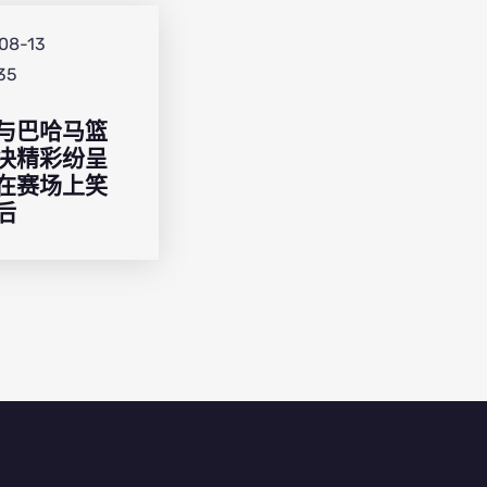
08-13
:35
与巴哈马篮
决精彩纷呈
在赛场上笑
后