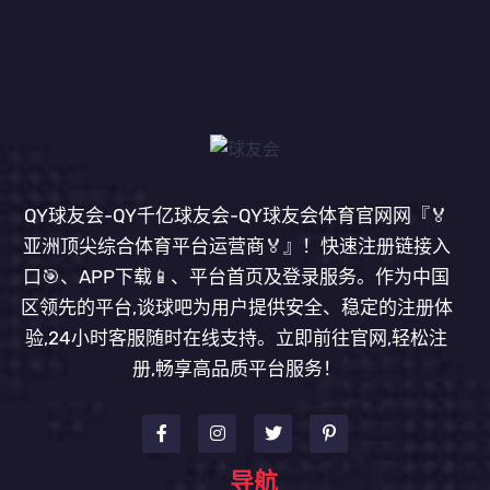
QY球友会-QY千亿球友会-QY球友会体育官网网『🏅
亚洲顶尖综合体育平台运营商🏅』！快速注册链接入
口🎯、APP下载📱、平台首页及登录服务。作为中国
区领先的平台,谈球吧为用户提供安全、稳定的注册体
验,24小时客服随时在线支持。立即前往官网,轻松注
册,畅享高品质平台服务！
导航