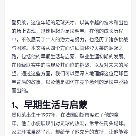
登贝莱，这位年轻的足球天才，以其卓越的技术和出色
的场上表现，迅速崛起为足坛明星。在他的成长历程
中，不仅展现了个人的潜力与努力，也经历了诸多挑战
与困难。本文将从四个方面详细阐述登贝莱的崛起之
路，包括他的早期生活与启蒙、职业生涯初期的发展、
在顶级联赛中的表现及其面临的挑战、以及对未来的展
望。通过这些方面，我们可以更深入地理解这位足球巨
星背后的故事，以及他是如何在竞争激烈的足坛中脱颖
而出的。
1、早期生活与启蒙
登贝莱出生于1997年，在法国朗斯市度过了他的童
年。他自小便展现出对足球的热爱，常常在街头踢球。
家庭环境虽然平凡，却给予了他充分的支持，让他能够