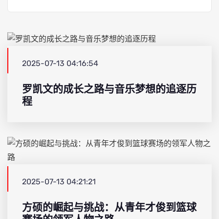
2025-07-13 04:16:54
罗凯文的成长之路与音乐梦想的追逐历
程
2025-07-13 04:21:21
方硕的崛起与挑战：从青年才俊到篮球