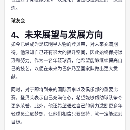
炼。
球友会
4、未来展望与发展方向
如今已经成为足坛明星人物的登贝莱，对未来充满期
待。他深知自己还有很大的提升空间，因此始终保持谦
逊和努力。作为一名年轻球员，他希望能够继续提高自
己的技艺，以便在未来为巴萨乃至国家队做出更大贡
献。
同时，对于即将到来的国际赛事以及俱乐部的重要比
赛，登贝莱表示自己充满信心，希望能够帮助球队争夺
更多荣誉。此外，他还希望通过自己的努力激励更多年
轻球员追逐梦想，让他们相信只要坚持，就一定能达到
目标。