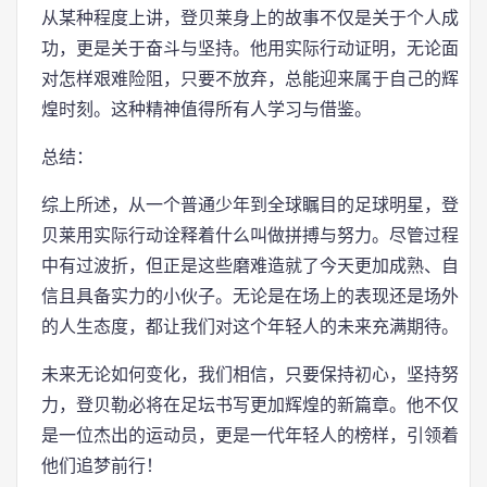
从某种程度上讲，登贝莱身上的故事不仅是关于个人成
功，更是关于奋斗与坚持。他用实际行动证明，无论面
对怎样艰难险阻，只要不放弃，总能迎来属于自己的辉
煌时刻。这种精神值得所有人学习与借鉴。
总结：
综上所述，从一个普通少年到全球瞩目的足球明星，登
贝莱用实际行动诠释着什么叫做拼搏与努力。尽管过程
中有过波折，但正是这些磨难造就了今天更加成熟、自
信且具备实力的小伙子。无论是在场上的表现还是场外
的人生态度，都让我们对这个年轻人的未来充满期待。
未来无论如何变化，我们相信，只要保持初心，坚持努
力，登贝勒必将在足坛书写更加辉煌的新篇章。他不仅
是一位杰出的运动员，更是一代年轻人的榜样，引领着
他们追梦前行！